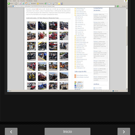
‹
›
Inicio