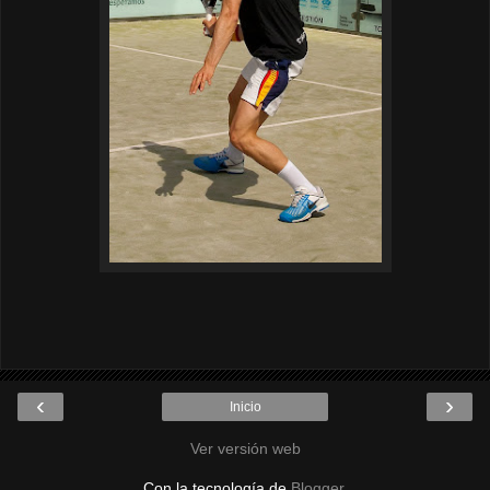
‹
›
Inicio
Ver versión web
Con la tecnología de
Blogger
.